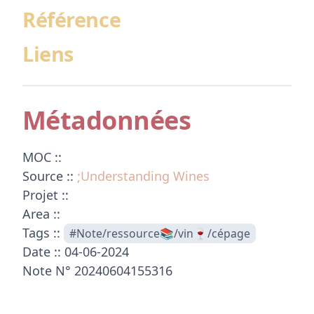
Référence
Liens
Métadonnées
MOC ::
Source ::
;Understanding Wines
Projet ::
Area ::
Tags ::
#Note/ressource📚/vin🍷/cépage
Date :: 04-06-2024
Note N° 20240604155316