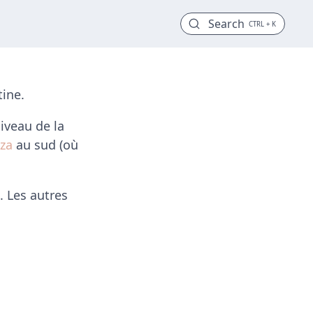
Search
CTRL + K
tine.
iveau de la
za
au sud (où
. Les autres