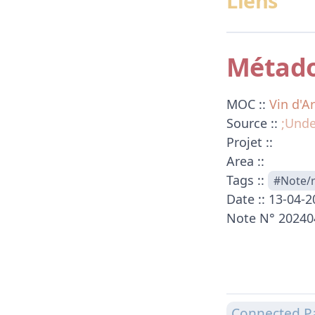
Liens
Métad
MOC ::
Vin d'A
Source ::
;Unde
Projet ::
Area ::
Tags ::
#Note/
Date :: 13-04-
Note N° 2024
Connected P