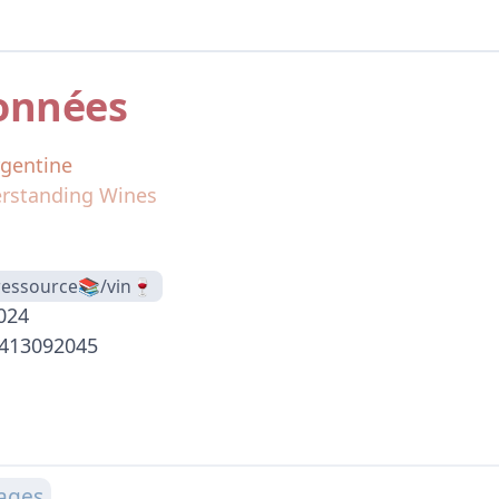
onnées
rgentine
rstanding Wines
ressource📚/vin🍷
2024
0413092045
ages