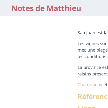
Notes de Matthieu
San Juan est l
Les vignes son
mer, une plage 
les conditions 
La province es
raisins présen
Chardonnay
e
Référenc