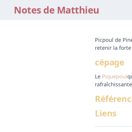
Notes de Matthieu
Picpoul de Pine
retenir la fort
cépage
Le
Piquepoul
q
rafraîchissante
Référenc
Liens