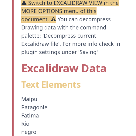
⚠ Switch to EXCALIDRAW VIEW in the
MORE OPTIONS menu of this
document. ⚠
You can decompress
Drawing data with the command
palette: 'Decompress current
Excalidraw file'. For more info check in
plugin settings under 'Saving'
Excalidraw Data
Text Elements
Maipu
Patagonie
Fatima
Rio
negro