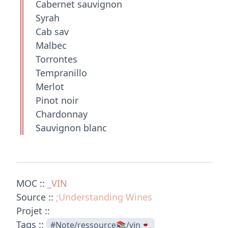
Cabernet sauvignon
Syrah
Cab sav
Malbec
Torrontes
Tempranillo
Merlot
Pinot noir
Chardonnay
Sauvignon blanc
MOC ::
_VIN
Source ::
;Understanding Wines
Projet ::
Tags ::
#Note/ressource📚/vin🍷