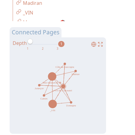
Madiran
_VIN
Mes ressources 📚
Connected Pages
Depth
1